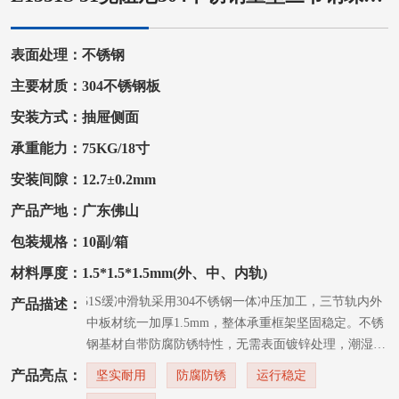
表面处理：不锈钢
主要材质：304不锈钢板
安装方式：抽屉侧面
承重能力：75KG/18寸
安装间隙：12.7±0.2mm
产品产地：广东佛山
包装规格：10副/箱
材料厚度：1.5*1.5*1.5mm(外、中、内轨)
E1551S缓冲滑轨采用304不锈钢一体冲压加工，三节轨内外
产品描述：
中板材统一加厚1.5mm，整体承重框架坚固稳定。不锈
钢基材自带防腐防锈特性，无需表面镀锌处理，潮湿工
况长期使用耐磨不易氧化。标准51mm轨宽，单边预留
产品亮点：
坚实耐用
防腐防锈
运行稳定
标准装配间隙，适配中小型工控机柜、自动化设备装