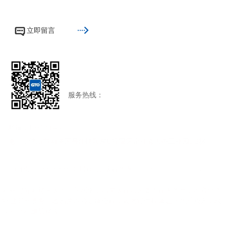


立即留言
扫一扫,关注我们
24H
服务热线：
18588000512
邮箱：1002@fsgto.cn
地址：佛山市南海区丹灶镇联东U谷国际企业港大杏工业园1-2栋
Copyright © 2010-2027 GTO五金 版权所有
粤ICP备19020506号-5
XML地图
本站部分素材来源于公开网络，相关版权归原著作权人所有，内容仅作
行业资讯参考。若相关内容涉嫌侵权，敬请提供权属证明联系我方，核
实后立即删除整改!