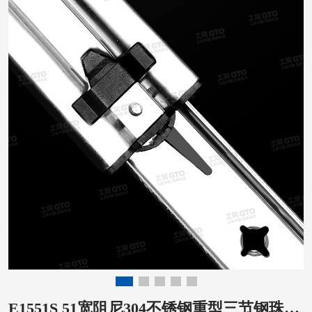
E1551S 51宽阻尼304不锈钢重型三节钢珠滑轨工业设备缓冲滑轨