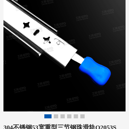
304不锈钢53宽重型三节钢珠滑轨O2053S