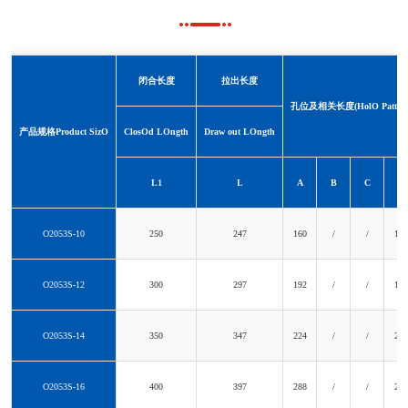
闭合长度
拉出长度
孔位及相关长度(HolO PattOm
产品规格Product SizO
ClosOd LOngth
Draw out LOngth
L1
L
A
B
C
D
O2053S-10
250
247
160
/
/
128
O2053S-12
300
297
192
/
/
192
O2053S-14
350
347
224
/
/
224
O2053S-16
400
397
288
/
/
288