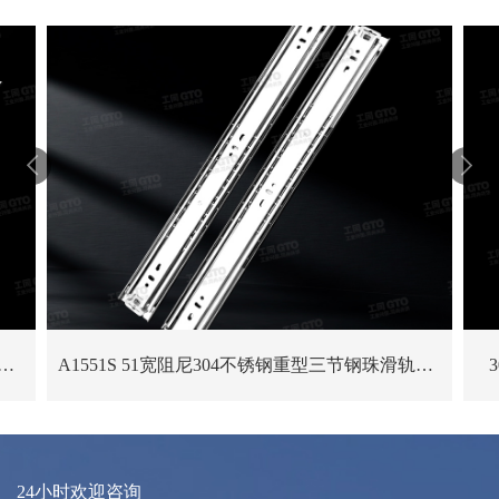


 51宽阻尼304不锈钢重型三节钢珠滑轨工业设备缓冲滑轨
A1551S 51宽阻尼304不锈钢重型三节钢珠滑轨自动化设备缓冲滑轨
24小时欢迎咨询