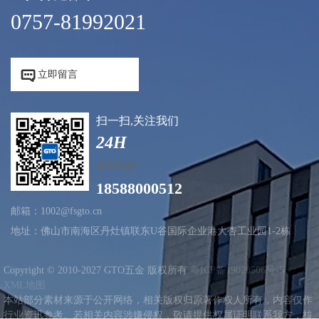
0757-81992021


立即留言
扫一扫,关注我们
24H
服务热线：
18588000512
邮箱：1002@fsgto.cn
地址：佛山市南海区丹灶镇联东U谷国际企业港大杏工业园1-2栋
Copyright © 2010-2027 GTO五金 版权所有
粤ICP备19020506号-5
XML地图
本站部分素材来源于公开网络，相关版权归原著作权人所有，内容仅作
行业资讯参考。若相关内容涉嫌侵权，敬请提供权属证明联系我方，核