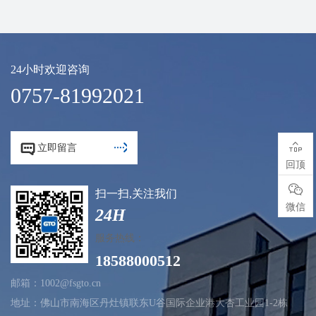
24小时欢迎咨询
0757-81992021



立即留言
回顶

扫一扫,关注我们
微信
24H
服务热线：
18588000512
邮箱：1002@fsgto.cn
地址：佛山市南海区丹灶镇联东U谷国际企业港大杏工业园1-2栋