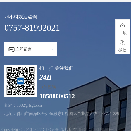
24小时欢迎咨询

0757-81992021
回顶



立即留言
微信
扫一扫,关注我们
24H
服务热线：
18588000512
邮箱：1002@fsgto.cn
地址：佛山市南海区丹灶镇联东U谷国际企业港大杏工业园1-2栋
Copyright © 2010-2027 GTO五金 版权所有
粤ICP备19020506号-5