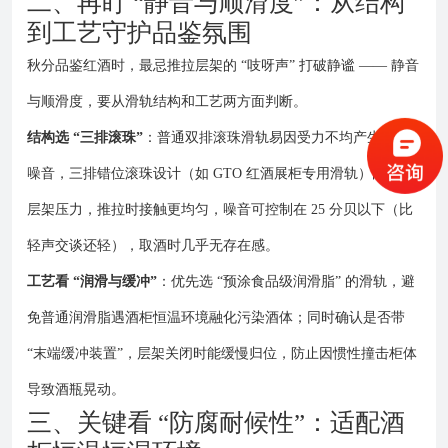
二、再盯 “静音与顺滑度”：从结构
到工艺守护品鉴氛围
秋分品鉴红酒时，最忌推拉层架的 “吱呀声” 打破静谧 —— 静音
与顺滑度，要从滑轨结构和工艺两方面判断。
结构选 “三排滚珠”
：普通双排滚珠滑轨易因受力不均产生摩擦
噪音，三排错位滚珠设计（如 GTO 红酒展柜专用滑轨）能分散
层架压力，推拉时接触更均匀，噪音可控制在 25 分贝以下（比
轻声交谈还轻），取酒时几乎无存在感。
工艺看 “润滑与缓冲”
：优先选 “预涂食品级润滑脂” 的滑轨，避
免普通润滑脂遇酒柜恒温环境融化污染酒体；同时确认是否带
“末端缓冲装置”，层架关闭时能缓慢归位，防止因惯性撞击柜体
导致酒瓶晃动。
三、关键看 “防腐耐候性”：适配酒