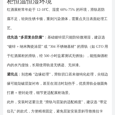
柜恒温恒湿环境
红酒展柜常年处于 12-18℃、湿度 60%-75% 的环境，滑轨若防
腐不足，轻则生锈卡顿，重则污染酒体，需重点关注表面处理工
艺。
优先选 “多层复合防腐”
：基础镀锌层只能防轻微潮湿，建议选
“镀锌 + 纳米陶瓷涂层” 或 “304 不锈钢基材” 的滑轨（如 GTO 用
于红酒展柜的滑轨，经 500 小时盐雾测试无锈蚀），能抵御酒柜
内的水汽侵蚀，长期使用轨道无锈迹、无掉漆。
避坑点
：别忽略 “边缘处理”，滑轨切口若未做钝化处理，尖锐边
缘可能划破层架衬布，甚至在清洁时划伤手，优质滑轨会做圆角
打磨 + 密封处理，细节更适配展柜场景。
此外，安装时还要注意 “滑轨与层架的适配精度”，建议选 “带定
位孔” 的款式，方便精准固定，避免层架安装歪斜导致推拉卡