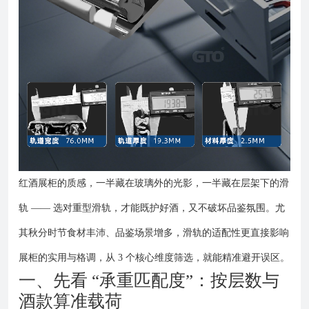
红酒展柜的质感，一半藏在玻璃外的光影，一半藏在层架下的滑
轨 —— 选对重型滑轨，才能既护好酒，又不破坏品鉴氛围。尤
其秋分时节食材丰沛、品鉴场景增多，滑轨的适配性更直接影响
展柜的实用与格调，从 3 个核心维度筛选，就能精准避开误区。
一、先看 “承重匹配度”：按层数与
酒款算准载荷