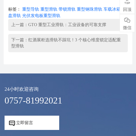

标签：
重型导轨
重型滑轨
带锁滑轨
重型钢珠滑轨
车载冰箱托
回顶
盘滑轨
光伏发电板重型滑轨

上一篇：
GTO 重型工业滑轨：工业设备的可靠支撑
微信
下一篇：
红酒展柜选滑轨不踩坑！3 个核心维度锁定适配重
型滑轨
24小时欢迎咨询
0757-81992021


立即留言