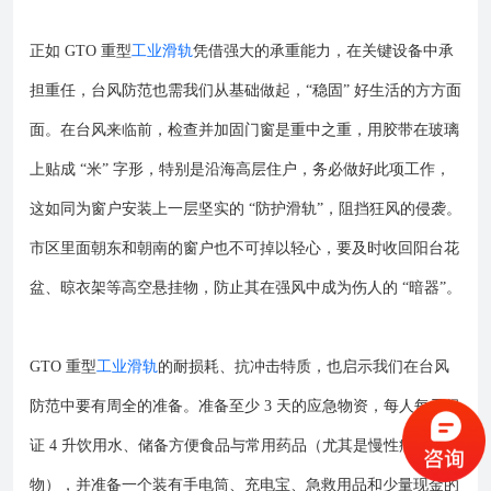
正如 GTO 重型
工业滑轨
凭借强大的承重能力，在关键设备中承
担重任，台风防范也需我们从基础做起，“稳固” 好生活的方方面
面。在台风来临前，检查并加固门窗是重中之重，用胶带在玻璃
上贴成 “米” 字形，特别是沿海高层住户，务必做好此项工作，
这如同为窗户安装上一层坚实的 “防护滑轨”，阻挡狂风的侵袭。
市区里面朝东和朝南的窗户也不可掉以轻心，要及时收回阳台花
盆、晾衣架等高空悬挂物，防止其在强风中成为伤人的 “暗器”。
GTO 重型
工业滑轨
的耐损耗、抗冲击特质，也启示我们在台风
防范中要有周全的准备。准备至少 3 天的应急物资，每人每天保
证 4 升饮用水、储备方便食品与常用药品（尤其是慢性病药
物），并准备一个装有手电筒、充电宝、急救用品和少量现金的