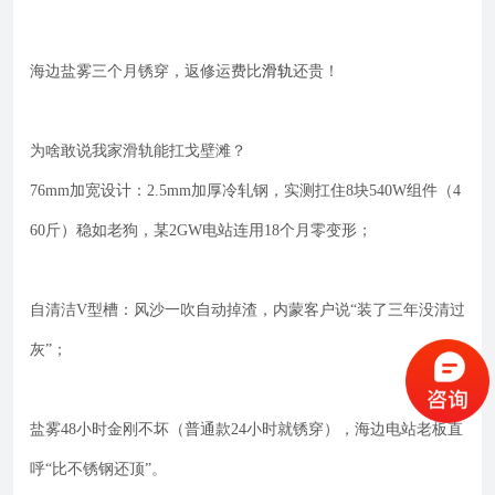
海边盐雾三个月锈穿，返修运费比
滑轨
还贵！
为啥敢说我家滑轨能扛戈壁滩？
76mm
加宽设计：2.5mm加厚冷轧钢，实测扛住8块540W组件（4
60斤）稳如老狗，某2GW电站连用18个月零变形；
自清洁V型槽：风沙一吹自动掉渣，内蒙客户说“装了三年没清过
灰”；
盐雾48小时金刚不坏（普通款24小时就锈穿），海边电站老板直
呼“比不锈钢还顶”。