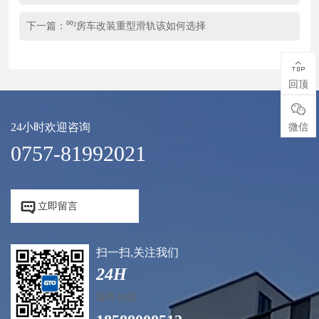
下一篇：
⁰⁰²房车改装重型滑轨该如何选择

回顶

24小时欢迎咨询
微信
0757-81992021


立即留言
扫一扫,关注我们
24H
服务热线：