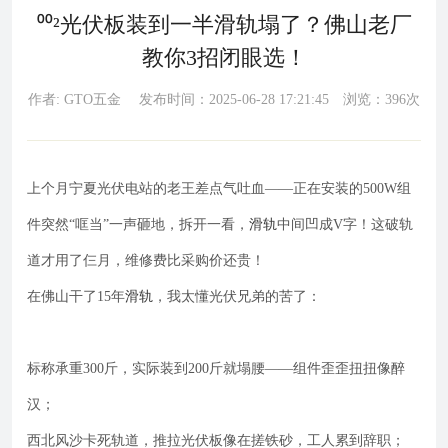
⁰⁰²光伏板装到一半滑轨塌了？佛山老厂
教你3招闭眼选！
作者: GTO五金 发布时间：2025-06-28 17:21:45 浏览：396次
上个月宁夏光伏电站的老王差点气吐血——正在安装的500W组
件突然“哐当”一声砸地，拆开一看，
滑轨
中间凹成V字！这破轨
道才用了仨月，维修费比采购价还贵！
在佛山干了15年
滑轨
，我太懂光伏兄弟的苦了：
标称承重300斤，实际装到200斤就塌腰——组件歪歪扭扭像醉
汉；
西北风沙卡死轨道，推拉光伏板像在搓铁砂，工人累到辞职；