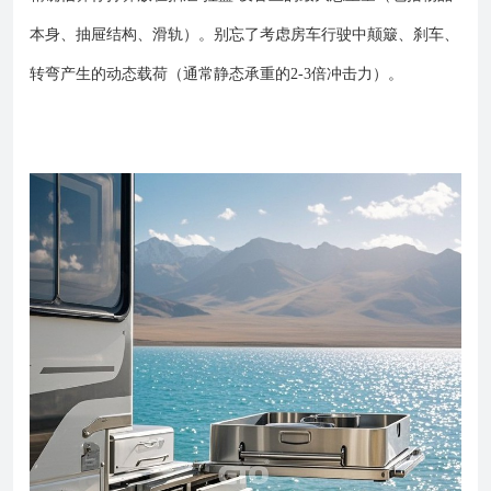
本身、抽屉结构、滑轨）。别忘了考虑房车行驶中颠簸、刹车、
转弯产生的动态载荷（通常静态承重的2-3倍冲击力）。