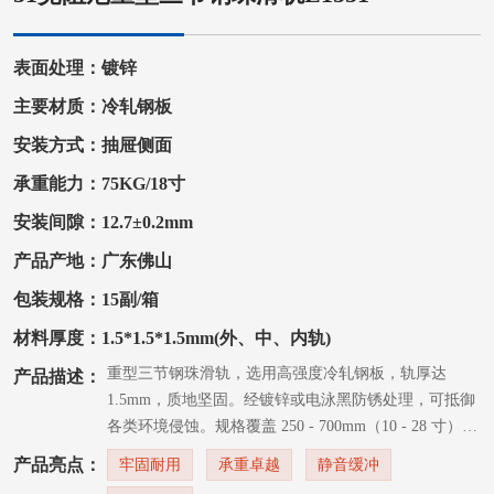
表面处理：镀锌
主要材质：冷轧钢板
安装方式：抽屉侧面
承重能力：75KG/18寸
安装间隙：12.7±0.2mm
产品产地：广东佛山
包装规格：15副/箱
材料厚度：1.5*1.5*1.5mm(外、中、内轨)
这款重型三节钢珠滑轨，选用高强度冷轧钢板，轨厚达
产品描述：
1.5mm，质地坚固。经镀锌或电泳黑防锈处理，可抵御
各类环境侵蚀。规格覆盖 250 - 700mm（10 - 28 寸），
适配橱柜、民用与办公家具、浴室柜等木制抽屉 。内
产品亮点：
牢固耐用
承重卓越
静音缓冲
置阻尼装置，抽屉闭合时自动减速 。