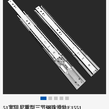
51宽阻尼重型三节钢珠滑轨E1551