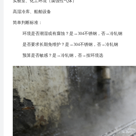
实验室、化工环境（腐蚀性气体）
高湿冷库、船舶设备
简单判断标准：
环境是否潮湿或有腐蚀？是→304不锈钢，否→冷轧钢
是否要求长期免维护？是→304不锈钢，否→冷轧钢
预算是否敏感？是→冷轧钢，否→按环境选