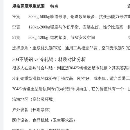
规格宽度
承重范围
特点
76宽
300kg-500kg
轨道最厚、钢珠数量最多、抗变形能力最强
53宽
120kg-200kg
强度与体积平衡、安装友好、性价比最高
51宽
80kg-120kg
结构紧凑、节省安装空间
选择原则：重载优先选76宽，通用工具柜选53宽，空间受限选51
304不锈钢 vs 冷轧钢：材质对比分析
很多人在选购时会纠结：到底选304不锈钢还是冷轧钢？其实答案
冷轧钢重型滑轨的优势在于强度高、刚性好、成本低，适合普通工
304不锈钢重型滑轨则专门为特殊环境而生，它的价值只有一个：
沿海地区（高盐雾环境）
户外设备（长期暴露）
医疗设备、食品机械（卫生要求高）