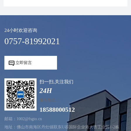
24小时欢迎咨询
0757-81992021


立即留言
扫一扫,关注我们
24H
服务热线：
18588000512
邮箱：1002@fsgto.cn
地址：佛山市南海区丹灶镇联东U谷国际企业港大杏工业园1-2栋