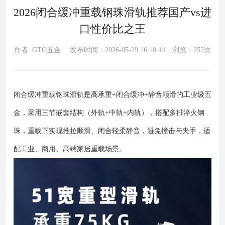
2026闭合缓冲重载钢珠滑轨推荐国产vs进
口性价比之王
作者: GTO五金 发布时间：2026-05-29 16:10:44 浏览：252次
闭合缓冲重载钢珠滑轨是高承重+闭合缓冲+静音顺滑的工业级五
金，采用三节嵌套结构（外轨+中轨+内轨），搭配多排淬火钢
珠，重载下实现推拉顺滑、闭合轻柔静音，避免撞击与夹手，适
配工业、商用、高端家居重载场景。