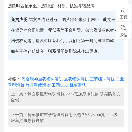
选购时匹配承重、选对缓冲材质、认准靠谱品牌.

回顶
免责声明:
本文章描述过程、图片部分来源于网络，此文章旨

在倡导社会正能量，无低俗等不良引导。如涉及版权或者人
微信
物侵权问题，请及时联系我们，我们将第一时间删除内容！
如有事件存疑部分，联系后即刻删除或作出更改。
标签：
闭合缓冲重载钢珠滑轨
重载钢珠滑轨
三节缓冲滑轨
工业
重型滑轨
静音重载滑轨
工同GTO
机柜滑轨
上一篇：
带自锁重型钢珠滑轨53/76宽加厚冷轧钢 防晃防坠安
全锁
下一篇：
房车抽屉重载钢珠滑轨怎么选？53/76mm宽工业级
房车抽屉导轨详解