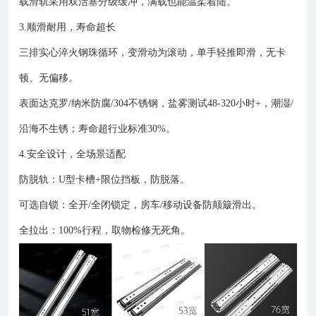
载滑轨采用双活塞分级缓冲，满载也能温柔着陆。
3.顺滑耐用，寿命超长
三排实心淬火钢珠循环，变滑动为滚动，单手轻推即滑，无卡
顿、无偏移。
表面达克罗/纳米防腐/304不锈钢，盐雾测试48-320小时+，潮湿/
沿海不生锈；寿命超行业标准30%。
4.安全设计，全场景适配
防脱轨：U型卡槽+限位挡板，防脱落。
可选自锁：全开/全闭锁定，房车/移动设备防颠簸滑出。
全拉出：100%行程，取物检修无死角。