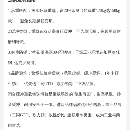
1.承重匹配：按实际载重选，留20%余量（如载重120kg选150kg
款），避免长期超载变形。
2.缓冲类型：重载选双活塞液压缓冲，不选单活塞；高频用选耐
磨钢珠款。
3.材质防锈：潮湿/沿海选304不锈钢；干燥工业环境选加厚冷轧
钢+达克罗防腐。
4.品牌避坑：警惕低价劣质款（承重虚标、缓冲易坏、1年卡顿
生锈），优先选工同GTO、欧力顿等工业级品牌。
闭合缓冲重载钢珠滑轨是重载场景的“隐形脊梁”，集高承重、静
音缓冲、耐用安全于一体。进口品牌品质优但价格高，国产品牌
（工同GTO、欧力顿）以性价比+重载定制突围，成为工业与商
用首选。